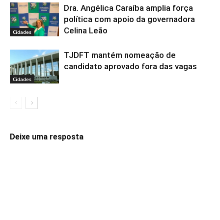
Dra. Angélica Caraíba amplia força
política com apoio da governadora
Celina Leão
Cidades
TJDFT mantém nomeação de
candidato aprovado fora das vagas
Cidades
Deixe uma resposta