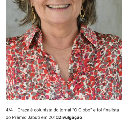
4/4
– Graça é colunista do jornal “O Globo” e foi finalista
do Prêmio Jabuti em 2010
Divulgação