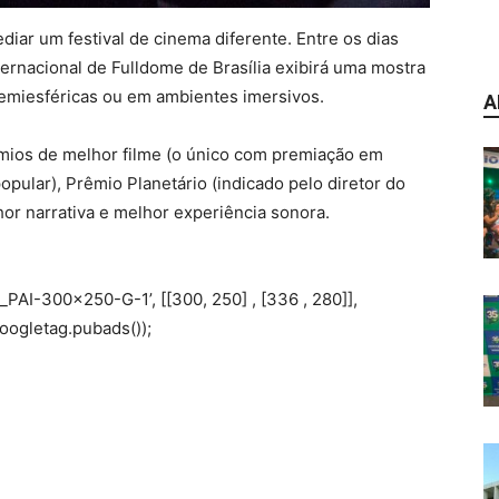
diar um festival de cinema diferente. Entre os dias
nternacional de Fulldome de Brasília exibirá uma mostra
semiesféricas ou em ambientes imersivos.
A
mios de melhor filme (o único com premiação em
popular), Prêmio Planetário (indicado pelo diretor do
hor narrativa e melhor experiência sonora.
AI-300×250-G-1’, [[300, 250] , [336 , 280]],
ogletag.pubads());