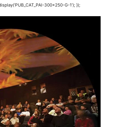
display(‘PUB_CAT_PAI-300×250-G-1’); });