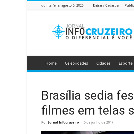
quinta-feira, agosto 6, 2026
Entrar / Cadastrar
Publi
Jornal
Info
Cruzeiro
Home
Celebridades
Cidades
Esporte
Brasília sedia fe
filmes em telas 
Por
Jornal Infocruzeiro
-
6 de junho de 2017