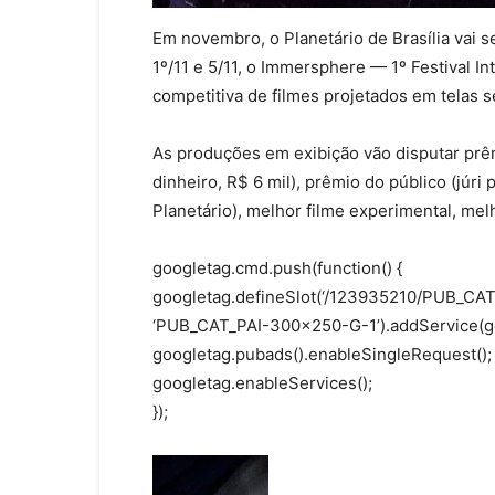
Em novembro, o Planetário de Brasília vai se
1º/11 e 5/11, o Immersphere — 1º Festival I
competitiva de filmes projetados em telas 
As produções em exibição vão disputar prê
dinheiro, R$ 6 mil), prêmio do público (júri 
Planetário), melhor filme experimental, mel
googletag.cmd.push(function() {
googletag.defineSlot(‘/123935210/PUB_CAT_P
‘PUB_CAT_PAI-300×250-G-1’).addService(go
googletag.pubads().enableSingleRequest();
googletag.enableServices();
});