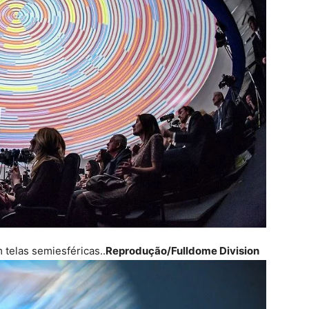
telas semiesféricas..
Reprodução/Fulldome Division