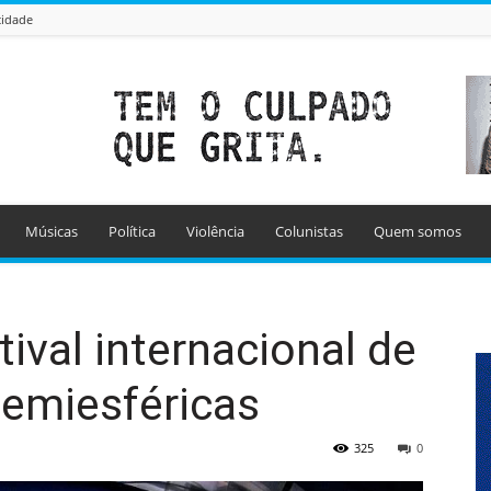
cidade
Músicas
Política
Violência
Colunistas
Quem somos
stival internacional de
semiesféricas
325
0