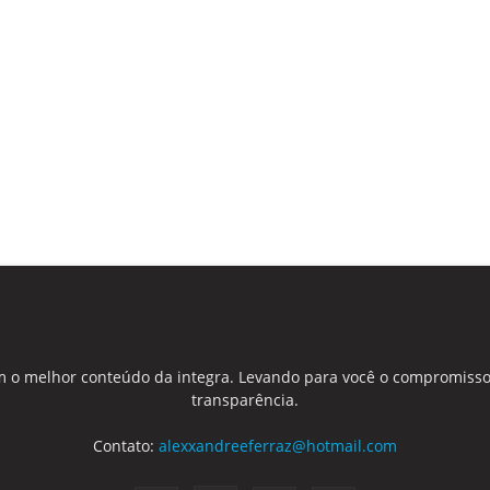
 o melhor conteúdo da integra. Levando para você o compromisso
transparência.
Contato:
alexxandreeferraz@hotmail.com