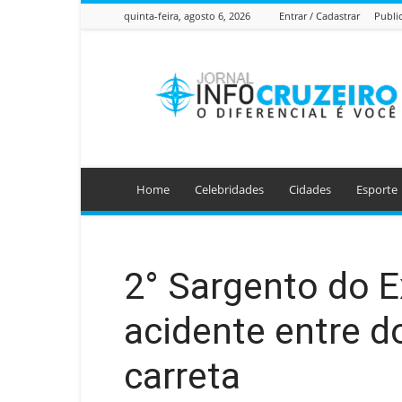
quinta-feira, agosto 6, 2026
Entrar / Cadastrar
Publi
Jornal
Info
Cruzeiro
Home
Celebridades
Cidades
Esporte
2° Sargento do 
acidente entre d
carreta