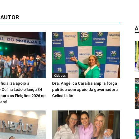
 AUTOR
A
Cidades
icializa apoio à
Dra. Angélica Caraíba amplia força
 Celina Leão e lança 34
política com apoio da governadora
para as Eleições 2026 no
Celina Leão
eral