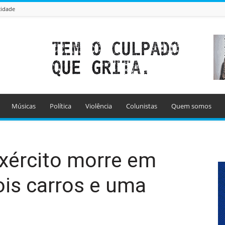
cidade
Músicas
Política
Violência
Colunistas
Quem somos
Exército morre em
ois carros e uma