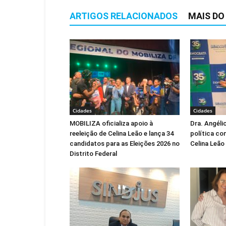
ARTIGOS RELACIONADOS
MAIS DO
Cidades
Cidades
MOBILIZA oficializa apoio à
Dra. Angéli
reeleição de Celina Leão e lança 34
política co
candidatos para as Eleições 2026 no
Celina Leão
Distrito Federal