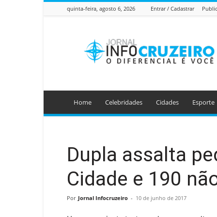
quinta-feira, agosto 6, 2026
Entrar / Cadastrar
Publi
Jornal
Info
Cruzeiro
Home
Celebridades
Cidades
Esporte
Dupla assalta pe
Cidade e 190 nã
Por
Jornal Infocruzeiro
-
10 de junho de 2017