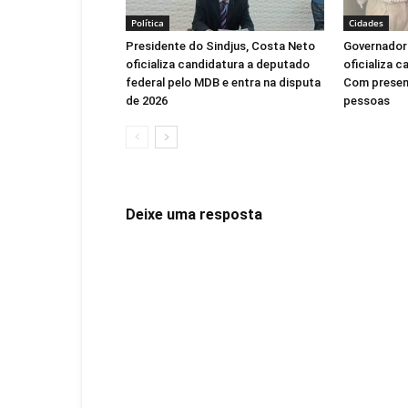
Política
Cidades
Presidente do Sindjus, Costa Neto
Governadora
oficializa candidatura a deputado
oficializa c
federal pelo MDB e entra na disputa
Com presen
de 2026
pessoas
Deixe uma resposta