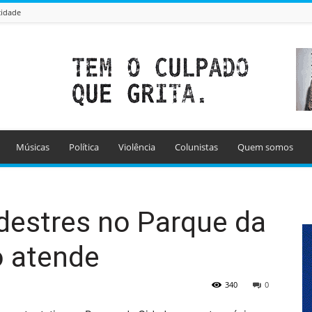
cidade
Músicas
Política
Violência
Colunistas
Quem somos
destres no Parque da
o atende
340
0