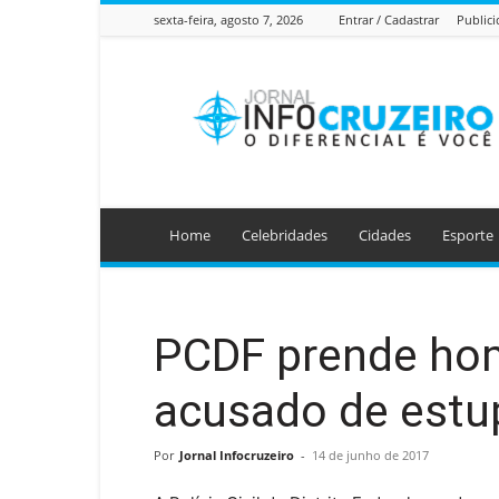
sexta-feira, agosto 7, 2026
Entrar / Cadastrar
Public
Jornal
Info
Cruzeiro
Home
Celebridades
Cidades
Esporte
PCDF prende ho
acusado de estup
Por
Jornal Infocruzeiro
-
14 de junho de 2017