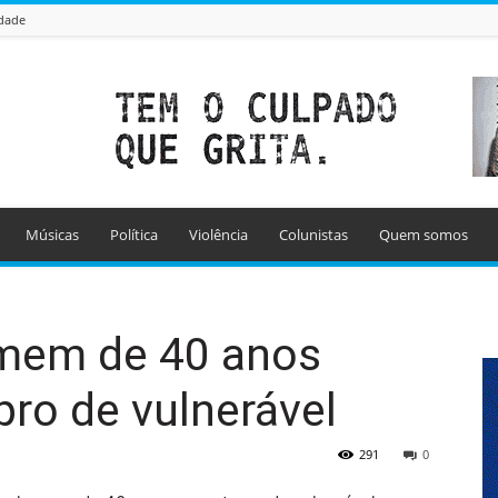
idade
Músicas
Política
Violência
Colunistas
Quem somos
mem de 40 anos
ro de vulnerável
291
0