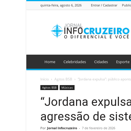
quinta-feira, agosto 6, 2026
Entrar / Cadastrar
Publi
Jornal
Info
Cruzeiro
Home
Celebridades
Cidades
Esporte
Início
Agitos BSB
“Jordana expulsa”: público apont
Agitos BSB
Músicas
“Jordana expulsa
agressão de sist
Por
Jornal Infocruzeiro
-
7 de fevereiro de 2026