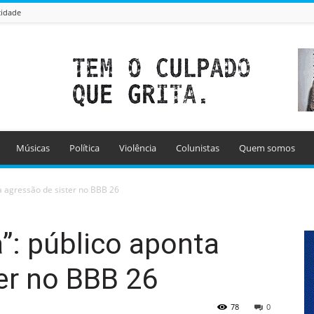
cidade
Músicas
Política
Violência
Colunistas
Quem somos
a agressão de sister no BBB 26
”: público aponta
er no BBB 26
78
0