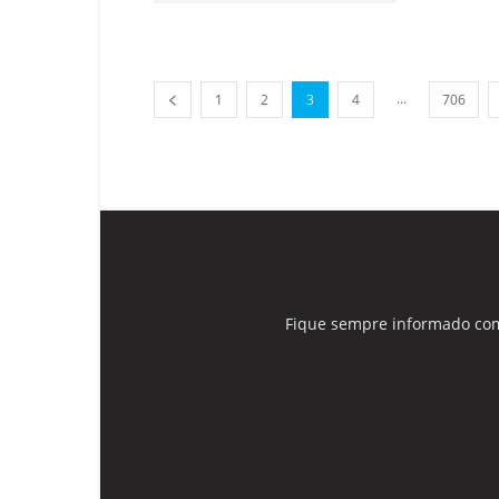
...
1
2
3
4
706
Fique sempre informado com