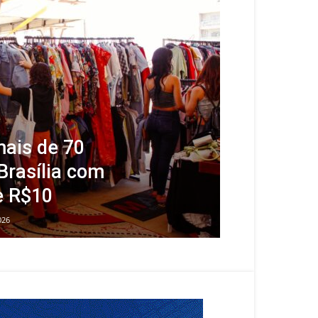
ais de 70
Brasília com
e R$10
026