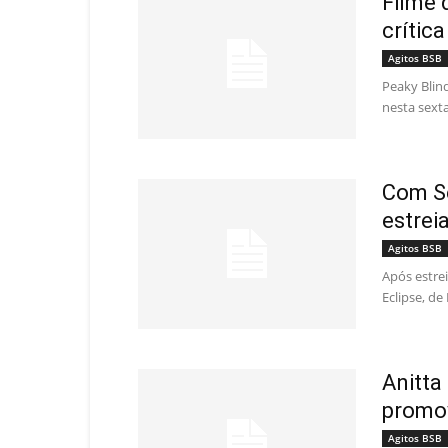
Filme 
crític
Agitos BSB
Peaky Blin
nesta sexta
Com Se
estrei
Agitos BSB
Após estre
Eclipse, de
Anitta
promov
Agitos BSB