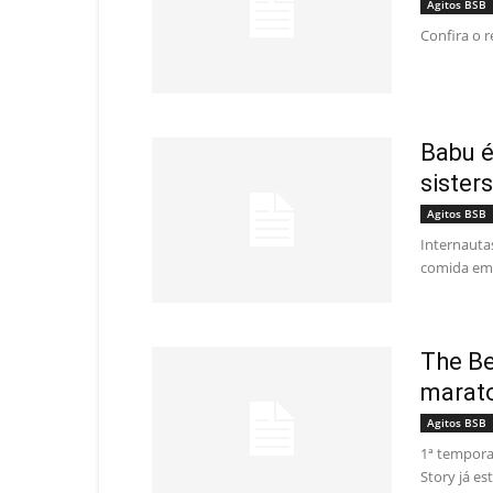
Agitos BSB
Confira o 
Babu é
sister
Agitos BSB
Internauta
comida em 
The Be
marat
Agitos BSB
1ª tempora
Story já es