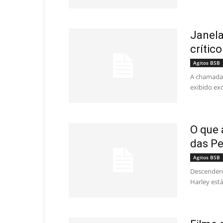
Janela
crític
Agitos BSB
A chamada 
exibido ex
O que 
das P
Agitos BSB
Descendente
Harley está