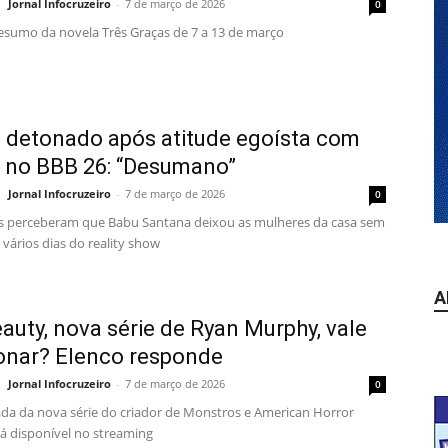
Jornal Infocruzeiro
-
7 de março de 2026
0
resumo da novela Três Graças de 7 a 13 de março
 detonado após atitude egoísta com
s no BBB 26: “Desumano”
Jornal Infocruzeiro
-
7 de março de 2026
0
s perceberam que Babu Santana deixou as mulheres da casa sem
vários dias do reality show
A
auty, nova série de Ryan Murphy, vale
onar? Elenco responde
Jornal Infocruzeiro
-
7 de março de 2026
0
da da nova série do criador de Monstros e American Horror
tá disponível no streaming