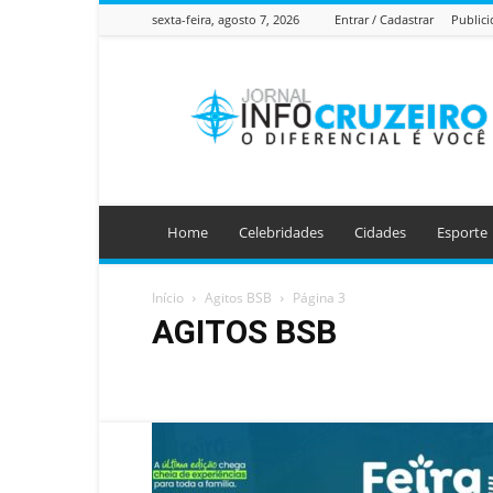
sexta-feira, agosto 7, 2026
Entrar / Cadastrar
Public
Jornal
Info
Cruzeiro
Home
Celebridades
Cidades
Esporte
Início
Agitos BSB
Página 3
AGITOS BSB
Agitos BSB
AI Chatbots
Celebridades
Cidades
Destaques
Education
Esporte
Jornal Impresso
Sem categoria
Tecnologia
Últimas Notícias
Violê