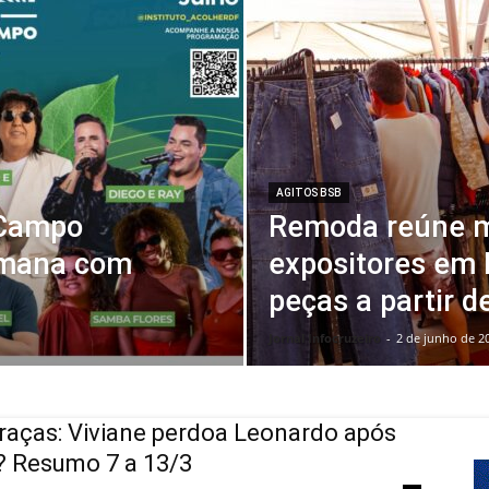
AGITOS BSB
 Campo
Remoda reúne m
emana com
expositores em 
peças a partir d
Jornal Infocruzeiro
-
2 de junho de 2
raças: Viviane perdoa Leonardo após
? Resumo 7 a 13/3