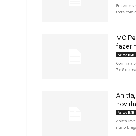
Em entrevi
treta com 
MC Ped
fazer 
Agitos BSB
Confira a 
7 e 8 de m
Anitta
novid
Agitos BSB
Anitta rev
ritmo breg