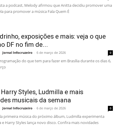
sta a podcast, Melody afirmou que Anitta decidiu promover uma
ela para promover a música Fala Quem É
rinho, exposições e mais: veja o que
no DF no fim de...
Jornal Infocruzeiro
-
6 de março de 2026
0
programação do que tem para fazer em Brasília durante os dias 6,
arço
, Harry Styles, Ludmilla e mais
ades musicais da semana
Jornal Infocruzeiro
-
6 de março de 2026
0
ela primeira música do próximo álbum, Ludmilla experimenta
a e Harry Styles lança novo disco. Confira mais novidades