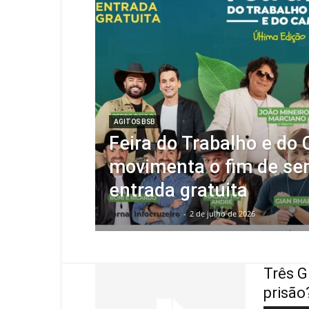
AGITOS BSB
Feira do Trabalho e do
movimenta o fim de s
entrada gratuita
Jornal Infocruzeiro
-
2 de julho de 2026
Três G
prisão