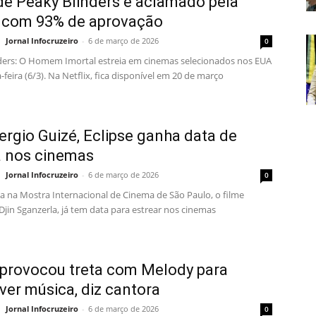
de Peaky Blinders é aclamado pela
a com 93% de aprovação
Jornal Infocruzeiro
-
6 de março de 2026
0
ders: O Homem Imortal estreia em cinemas selecionados nos EUA
-feira (6/3). Na Netflix, fica disponível em 20 de março
rgio Guizé, Eclipse ganha data de
a nos cinemas
Jornal Infocruzeiro
-
6 de março de 2026
0
ia na Mostra Internacional de Cinema de São Paulo, o filme
 Djin Sganzerla, já tem data para estrear nos cinemas
 provocou treta com Melody para
er música, diz cantora
Jornal Infocruzeiro
-
6 de março de 2026
0