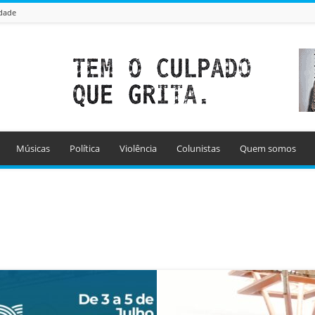
idade
Músicas
Política
Violência
Colunistas
Quem somos
Coluna âgulo aberto
Coluna do Zé
Coluna Recordar e Viver
Colunistas
Manchetes
Mundo
Músicas
Política
Secar e Nutrir
ncia