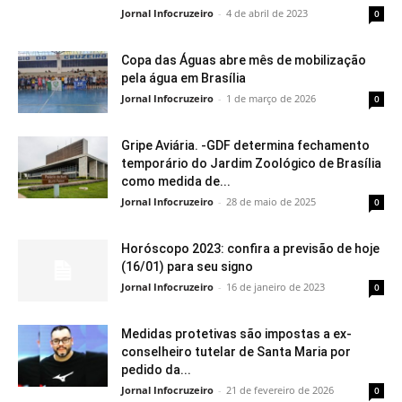
Jornal Infocruzeiro
-
4 de abril de 2023
0
Copa das Águas abre mês de mobilização
pela água em Brasília
Jornal Infocruzeiro
-
1 de março de 2026
0
Gripe Aviária. -GDF determina fechamento
temporário do Jardim Zoológico de Brasília
como medida de...
Jornal Infocruzeiro
-
28 de maio de 2025
0
Horóscopo 2023: confira a previsão de hoje
(16/01) para seu signo
Jornal Infocruzeiro
-
16 de janeiro de 2023
0
Medidas protetivas são impostas a ex-
conselheiro tutelar de Santa Maria por
pedido da...
Jornal Infocruzeiro
-
21 de fevereiro de 2026
0