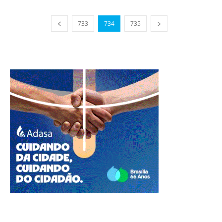
733
734
735