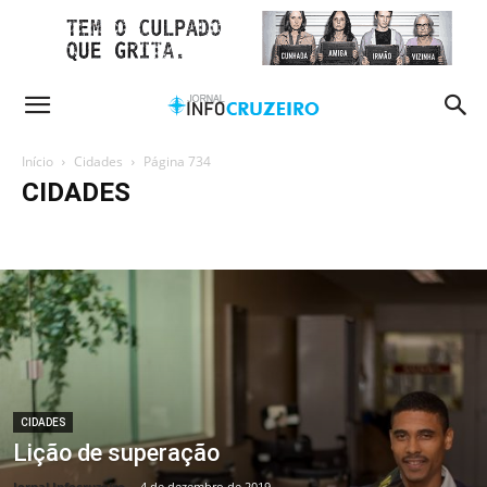
Início
Cidades
Página 734
CIDADES
Agitos BSB
AI Chatbots
Celebridades
Cidades
Coluna âgulo aberto
Coluna do Zé
Coluna Recordar e Viver
Colunistas
Destaques
Education
Esporte
Jornal Impresso
Manchetes
Mundo
Músicas
Política
Secar e Nutrir
Sem categoria
Tecnologia
Últimas Notícias
Violência
CIDADES
Lição de superação
Jornal Infocruzeiro
-
4 de dezembro de 2019