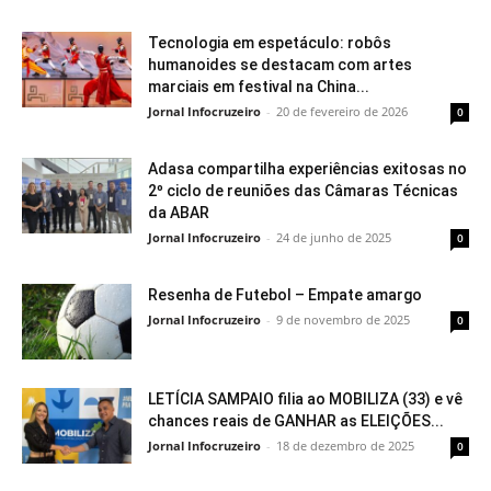
Tecnologia em espetáculo: robôs
humanoides se destacam com artes
marciais em festival na China...
Jornal Infocruzeiro
-
20 de fevereiro de 2026
0
Adasa compartilha experiências exitosas no
2º ciclo de reuniões das Câmaras Técnicas
da ABAR
Jornal Infocruzeiro
-
24 de junho de 2025
0
Resenha de Futebol – Empate amargo
Jornal Infocruzeiro
-
9 de novembro de 2025
0
LETÍCIA SAMPAIO filia ao MOBILIZA (33) e vê
chances reais de GANHAR as ELEIÇÕES...
Jornal Infocruzeiro
-
18 de dezembro de 2025
0