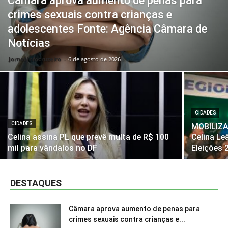
Câmara aprova aumento de penas para
crimes sexuais contra crianças e
adolescentes Fonte: Agência Câmara de
Notícias
Jornal Infocruzeiro
-
6 de agosto de 2026
CIDADES
Todas
Agitos BSB
AI Chatbots
Ângulo Aberto
Celebridades
Cidades
Coluna âgulo aberto
CIDADES
MOBILIZA 
Coluna do Zé
Coluna Recordar e Viver
Colunistas
Celina assina PL que prevê multa de R$ 100
Celina Le
CYBER COLUNA DO MIRANDA
Destaques
Education
Esporte
Jornal Impresso
Manchetes
Márcia Souza
mil para vândalos no DF
Eleições 
Mundo
Músicas
Natação
Política
Secar e Nutrir
Tecnologia
Últimas Notícias
Violência
Zé
DESTAQUES
Mais
Câmara aprova aumento de penas para
crimes sexuais contra crianças e...