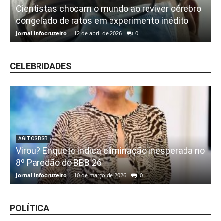
Cientistas chocam o mundo ao reviver cérebro
congelado de ratos em experimento inédito
Jornal Infocruzeiro
-
12 de abril de 2026
0
CELEBRIDADES
AGITOS BSB
Virou? Enquete indica eliminação inesperada no
8º Paredão do BBB 26
Jornal Infocruzeiro
-
10 de março de 2026
0
POLÍTICA