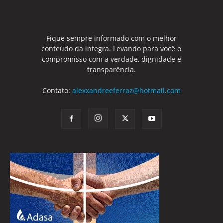
00:35
Quinta feira tem Forró Chorando pra nação
forrozeira no Serpentina Zero Grau
00:38
Fique sempre informado com o melhor
Catarinafest 2019
conteúdo da integra. Levando para você o
00:17
compromisso com a verdade, dignidade e
transparência.
Fogueira de São João explode e fere prefeito de
Osasco
Contato:
alexxandreeferraz@hotmail.com
00:38