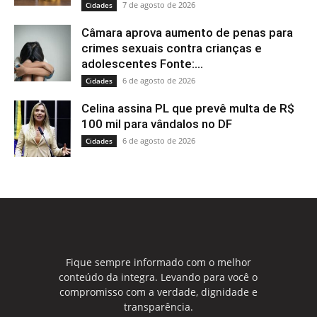
7 de agosto de 2026
Cidades
Câmara aprova aumento de penas para
crimes sexuais contra crianças e
adolescentes Fonte:...
6 de agosto de 2026
Cidades
Celina assina PL que prevê multa de R$
100 mil para vândalos no DF
6 de agosto de 2026
Cidades
Fique sempre informado com o melhor
conteúdo da integra. Levando para você o
compromisso com a verdade, dignidade e
transparência.