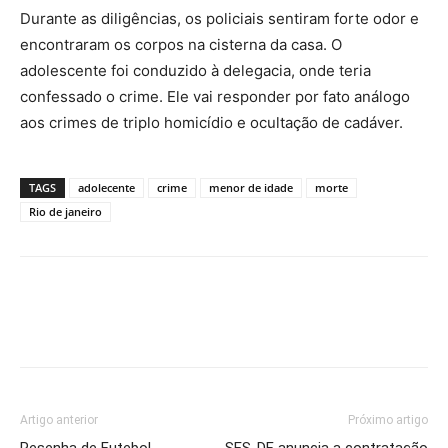
Durante as diligências, os policiais sentiram forte odor e
encontraram os corpos na cisterna da casa. O
adolescente foi conduzido à delegacia, onde teria
confessado o crime. Ele vai responder por fato análogo
aos crimes de triplo homicídio e ocultação de cadáver.
TAGS
adolecente
crime
menor de idade
morte
Rio de janeiro
Artigo anterior
Próximo artigo
Resenha de Futebol -
SES-DF anuncia a contratação