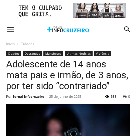
Início
Cidades
Cidades
Destaques
Manchetes
Últimas Notícias
Violência
Adolescente de 14 anos
mata pais e irmão, de 3 anos,
por ter sido “contrariado”
Por
Jornal Infocruzeiro
-
25 de junho de 2025
388
0