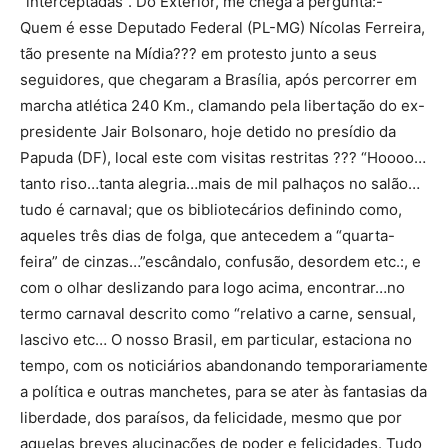
“interceptadas”. Do Exterior, me chega a pergunta:-
Quem é esse Deputado Federal (PL-MG) Nícolas Ferreira,
tão presente na Mídia??? em protesto junto a seus
seguidores, que chegaram a Brasília, após percorrer em
marcha atlética 240 Km., clamando pela libertação do ex-
presidente Jair Bolsonaro, hoje detido no presídio da
Papuda (DF), local este com visitas restritas ??? “Hoooo…
tanto riso…tanta alegria…mais de mil palhaços no salão…
tudo é carnaval; que os bibliotecários definindo como,
aqueles três dias de folga, que antecedem a “quarta-
feira” de cinzas…”escândalo, confusão, desordem etc.:, e
com o olhar deslizando para logo acima, encontrar…no
termo carnaval descrito como “relativo a carne, sensual,
lascivo etc… O nosso Brasil, em particular, estaciona no
tempo, com os noticiários abandonando temporariamente
a política e outras manchetes, para se ater às fantasias da
liberdade, dos paraísos, da felicidade, mesmo que por
aquelas breves alucinações de poder e felicidades. Tudo