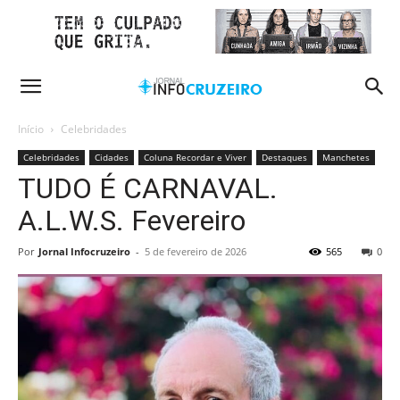
Início
Celebridades
Celebridades
Cidades
Coluna Recordar e Viver
Destaques
Manchetes
TUDO É CARNAVAL.
A.L.W.S. Fevereiro
Por
Jornal Infocruzeiro
-
5 de fevereiro de 2026
565
0