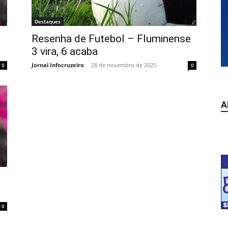
Destaques
Resenha de Futebol – Fluminense
3 vira, 6 acaba
Jornal Infocruzeiro
-
28 de novembro de 2025
0
0
A
0