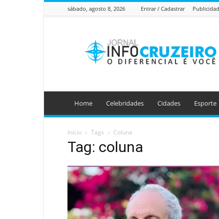
sábado, agosto 8, 2026
Entrar / Cadastrar
Publicida
Jornal
Info
Cruzeiro
Home
Celebridades
Cidades
Esporte
Início
Tags
Coluna
Tag: coluna