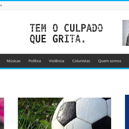
de
Músicas
Política
Violência
Colunistas
Quem somos