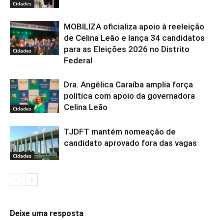
Cidades
MOBILIZA oficializa apoio à reeleição
de Celina Leão e lança 34 candidatos
para as Eleições 2026 no Distrito
Cidades
Federal
Dra. Angélica Caraíba amplia força
política com apoio da governadora
Celina Leão
Cidades
TJDFT mantém nomeação de
candidato aprovado fora das vagas
Cidades
Deixe uma resposta