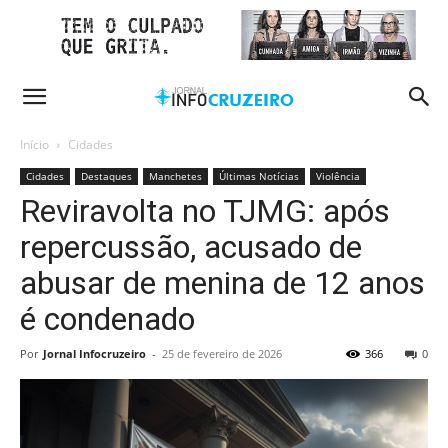
Início
Cidades
Cidades
Destaques
Manchetes
Últimas Notícias
Violência
Reviravolta no TJMG: após
repercussão, acusado de
abusar de menina de 12 anos
é condenado
Por
Jornal Infocruzeiro
-
25 de fevereiro de 2026
366
0