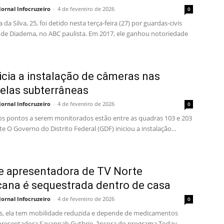
Jornal Infocruzeiro
-
4 de fevereiro de 2026
0
da Silva, 25, foi detido nesta terça-feira (27) por guardas-civis
 de Diadema, no ABC paulista. Em 2017, ele ganhou notoriedade
icia a instalação de câmeras nas
elas subterrâneas
Jornal Infocruzeiro
-
4 de fevereiro de 2026
0
os pontos a serem monitorados estão entre as quadras 103 e 203
e O Governo do Distrito Federal (GDF) iniciou a instalação...
 apresentadora de TV Norte
ana é sequestrada dentro de casa
Jornal Infocruzeiro
-
4 de fevereiro de 2026
0
s, ela tem mobilidade reduzida e depende de medicamentos
apresentadora Savannah Guthrie, âncora do programa Today