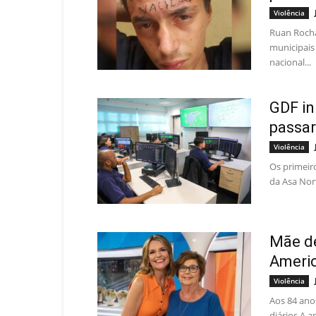
Violência
Ruan Rocha 
municipais
nacional...
GDF in
passar
Violência
Os primeir
da Asa Nort
Mãe de
Americ
Violência
Aos 84 ano
diários A 