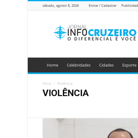
sábado, agosto 8, 2026
Entrar / Cadastrar
Publicida
Jornal
Info
Cruzeiro
Home
Celebridades
Cidades
Esporte
Início
Violência
VIOLÊNCIA
Agitos BSB
AI Chatbots
Celebridades
Cidades
Destaques
Education
Esporte
Jornal Impresso
Sem categoria
Tecnologia
Últimas Notícias
Violê