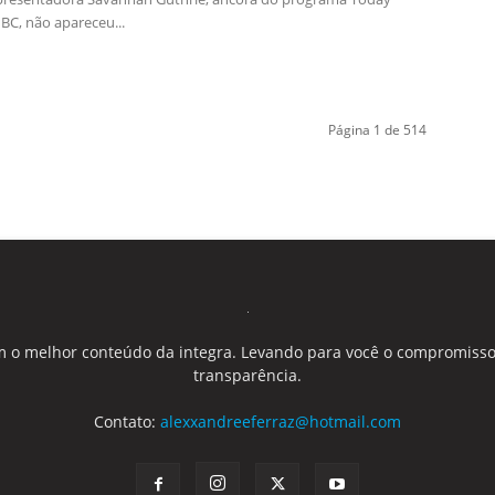
BC, não apareceu...
Página 1 de 514
 o melhor conteúdo da integra. Levando para você o compromisso
transparência.
Contato:
alexxandreeferraz@hotmail.com