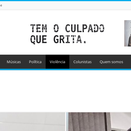
de
Músicas
Política
Violência
Colunistas
Quem somos
Coluna âgulo aberto
Coluna do Zé
Coluna Recordar e Viver
Colunistas
Manchetes
Mundo
Músicas
Política
Secar e Nutrir
ncia