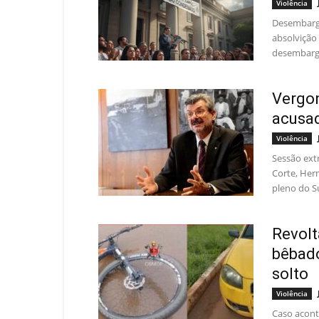
Violência
Desembarga
absolvição
desembarga
Vergon
acusad
Violência
Sessão ext
Corte, Her
pleno do Su
Revolt
bêbado
solto
Violência
Caso acont