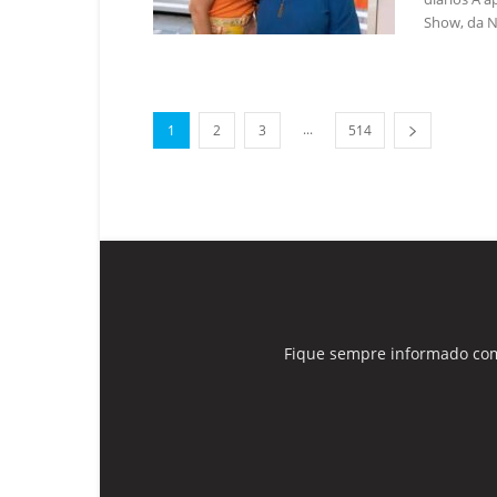
Show, da N
...
1
2
3
514
Fique sempre informado com