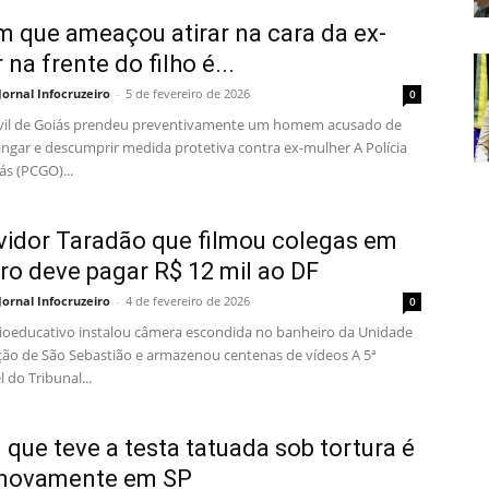
que ameaçou atirar na cara da ex-
na frente do filho é...
Jornal Infocruzeiro
-
5 de fevereiro de 2026
0
Civil de Goiás prendeu preventivamente um homem acusado de
ingar e descumprir medida protetiva contra ex-mulher A Polícia
iás (PCGO)...
vidor Taradão que filmou colegas em
ro deve pagar R$ 12 mil ao DF
Jornal Infocruzeiro
-
4 de fevereiro de 2026
0
ioeducativo instalou câmera escondida no banheiro da Unidade
ção de São Sebastião e armazenou centenas de vídeos A 5ª
 do Tribunal...
que teve a testa tatuada sob tortura é
 novamente em SP