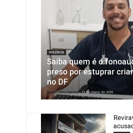
VIOLÊNCIA
Saiba quem é o fonoau
preso por estuprar cria
no DF
Jornal Infocruzeiro
-
12 de março de 2026
Revira
acusad