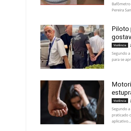
Bafômetro 
Pereira San
Piloto
gostav
Violência
Segundo a P
para se apr
Motori
estupr
Violência
Segundo a 
praticado 
aplicativo...