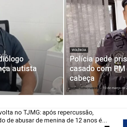
VIOLÊNCIA
diólogo
Polícia pede pri
nça autista
casado com PM 
cabeça
Jornal Infocruzeiro
-
10 de março de 
volta no TJMG: após repercussão,
o de abusar de menina de 12 anos é...