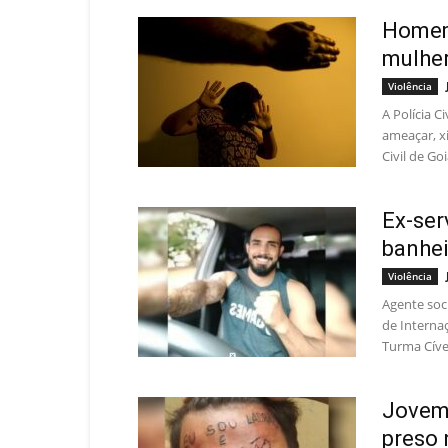
Homem 
mulher 
Violência
A Polícia 
ameaçar, x
Civil de Go
Ex-ser
banhei
Violência
Agente soc
de Interna
Turma Cível
Jovem 
preso