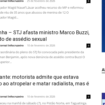
Jornal Infocruzeiro
-
25 de fevereiro de 2026
0
dor Magid Nauef Láuar acolheu recurso do MP e reformou
 de réu de 35 anos que abusou de menina de 12 O
dor Magid...
ha – STJ afasta ministro Marco Buzzi,
o de assédio sexual
Jornal Infocruzeiro
-
10 de fevereiro de 2026
0
raordinária do pleno do STJ foi convocada pelo presidente da
man Benjamin, após nova denúncia de assédio contra Buzzi O
perior...
A
ante: motorista admite que estava
 ao atropelar e matar radialista, mas é
Jornal Infocruzeiro
-
10 de fevereiro de 2026
0
eceu na manhã de sábado (7), no Pistão Norte, em Taguatinga.