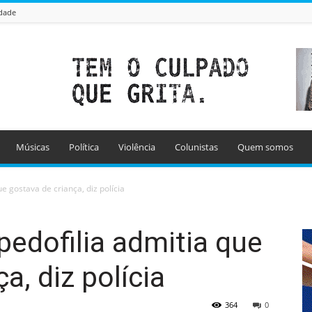
idade
Músicas
Política
Violência
Colunistas
Quem somos
ue gostava de criança, diz polícia
pedofilia admitia que
a, diz polícia
364
0