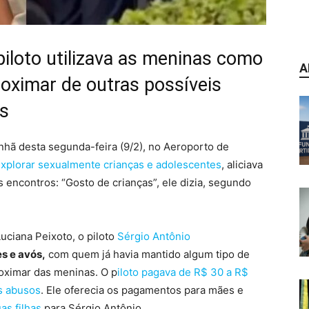
 piloto utilizava as meninas como
A
roximar de outras possíveis
os
nhã desta segunda-feira (9/2), no Aeroporto de
explorar sexualmente crianças e adolescentes
, aliciava
s encontros: “Gosto de crianças”
, ele dizia, segundo
Luciana Peixoto, o piloto
Sérgio Antônio
s e avós,
com quem
já havia mantido algum tipo de
roximar das meninas. O p
iloto pagava de R$ 30 a R$
s abusos
. Ele oferecia os pagamentos para mães e
as filhas
para Sérgio Antônio.