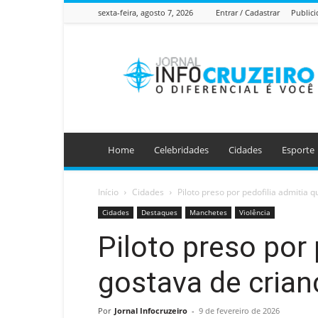
sexta-feira, agosto 7, 2026
Entrar / Cadastrar
Public
Jornal
Info
Cruzeiro
Home
Celebridades
Cidades
Esporte
Início
Cidades
Piloto preso por pedofilia admitia q
Cidades
Destaques
Manchetes
Violência
Piloto preso por 
gostava de crianç
Por
Jornal Infocruzeiro
-
9 de fevereiro de 2026