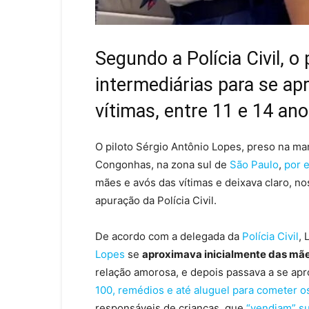
Segundo a Polícia Civil, o
intermediárias para se ap
vítimas, entre 11 e 14 an
O piloto Sérgio Antônio Lopes, preso na ma
Congonhas, na zona sul de
São Paulo
,
por 
mães e avós das vítimas e
deixava claro, no
apuração da Polícia Civil.
De acordo com a delegada da
Polícia Civil
, 
Lopes
se
aproximava inicialmente das mãe
relação amorosa
, e depois passava a se ap
100, remédios e até aluguel para cometer o
responsáveis de crianças, que
“vendiam” su