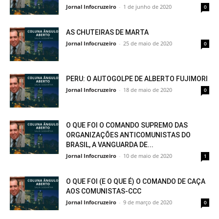
Jornal Infocruzeiro
-
1 de junho de 2020
0
AS CHUTEIRAS DE MARTA
Jornal Infocruzeiro
-
25 de maio de 2020
0
PERU: O AUTOGOLPE DE ALBERTO FUJIMORI
Jornal Infocruzeiro
-
18 de maio de 2020
0
O QUE FOI O COMANDO SUPREMO DAS
ORGANIZAÇÕES ANTICOMUNISTAS DO
BRASIL, A VANGUARDA DE...
Jornal Infocruzeiro
-
10 de maio de 2020
1
O QUE FOI (E O QUE É) O COMANDO DE CAÇA
AOS COMUNISTAS-CCC
Jornal Infocruzeiro
-
9 de março de 2020
0