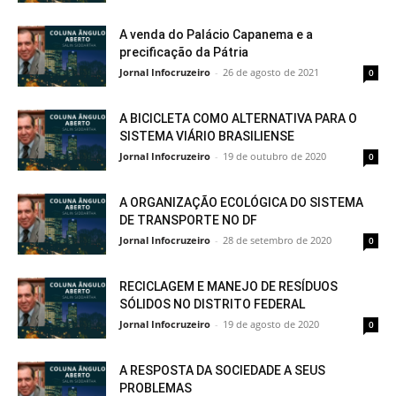
A venda do Palácio Capanema e a
precificação da Pátria
Jornal Infocruzeiro
-
26 de agosto de 2021
0
A BICICLETA COMO ALTERNATIVA PARA O
SISTEMA VIÁRIO BRASILIENSE
Jornal Infocruzeiro
-
19 de outubro de 2020
0
A ORGANIZAÇÃO ECOLÓGICA DO SISTEMA
DE TRANSPORTE NO DF
Jornal Infocruzeiro
-
28 de setembro de 2020
0
RECICLAGEM E MANEJO DE RESÍDUOS
SÓLIDOS NO DISTRITO FEDERAL
Jornal Infocruzeiro
-
19 de agosto de 2020
0
A RESPOSTA DA SOCIEDADE A SEUS
PROBLEMAS