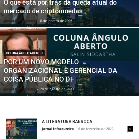
O que está por trás da queda atual do
mercado de criptomoedas
Jornal Infocruzeiro
-
8 de janeiro de 2026
COLUNA ÂGULO ABERTO
POR UM NOVO MODELO
ORGANIZACIONAL E GERENCIAL DA
COISA PÚBLICA NO DF
Jornal Infocruzeiro
-
28 de agosto de 2023
A LITERATURA BARROCA
Jornal Infocruzeiro
-
6 de fevereiro de 2022
0