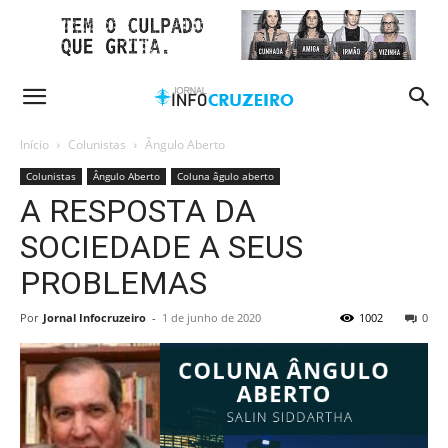
Início
Colunistas
Ângulo Aberto
Colunistas
Ângulo Aberto
Coluna âgulo aberto
A RESPOSTA DA
SOCIEDADE A SEUS
PROBLEMAS
Por
Jornal Infocruzeiro
-
1 de junho de 2020
1002
0