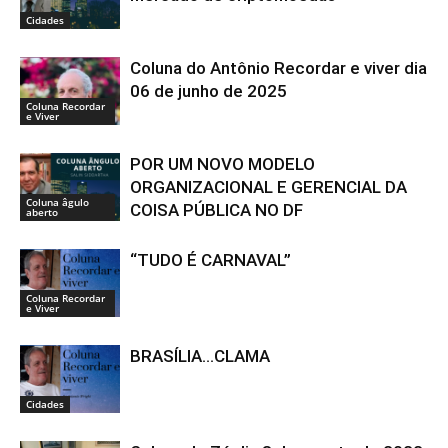
Cidades
Coluna do Antônio Recordar e viver dia
06 de junho de 2025
Coluna Recordar
e Viver
POR UM NOVO MODELO
ORGANIZACIONAL E GERENCIAL DA
Coluna âgulo
COISA PÚBLICA NO DF
aberto
“TUDO É CARNAVAL”
Coluna Recordar
e Viver
BRASÍLIA…CLAMA
Cidades