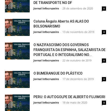
DE TRANSPORTE NO DF
Jornal Infocruzeiro
-
28 de setembro de 2020
0
Coluna Ângulo Aberto AS ALAS DO
BOLSONARISMO
Jornal Infocruzeiro
-
13 de novembro de 2019
0
O NAZIFASCISMO DOS GOVERNOS
FRANQUISTA DA ESPANHA, SALAZARISTA DE
PORTUGAL E O INTEGRALISMO NO...
Jornal Infocruzeiro
-
22 de outubro de 2019
0
O BUMERANGUE DO PLÁSTICO
Jornal Infocruzeiro
-
17 de dezembro de 2019
0
PERU: O AUTOGOLPE DE ALBERTO FUJIMORI
Jornal Infocruzeiro
-
18 de maio de 2020
0