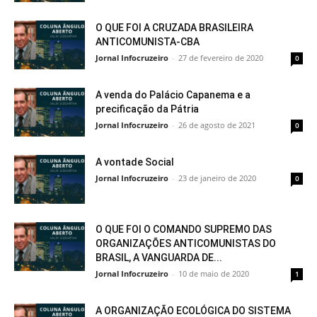
O QUE FOI A CRUZADA BRASILEIRA
ANTICOMUNISTA-CBA
Jornal Infocruzeiro
-
27 de fevereiro de 2020
0
A venda do Palácio Capanema e a
precificação da Pátria
Jornal Infocruzeiro
-
26 de agosto de 2021
0
A vontade Social
Jornal Infocruzeiro
-
23 de janeiro de 2020
0
O QUE FOI O COMANDO SUPREMO DAS
ORGANIZAÇÕES ANTICOMUNISTAS DO
BRASIL, A VANGUARDA DE...
Jornal Infocruzeiro
-
10 de maio de 2020
1
A ORGANIZAÇÃO ECOLÓGICA DO SISTEMA