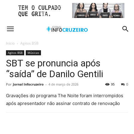
Início
Agitos BSB
Agitos BSB
Músicas
SBT se pronuncia após
“saída” de Danilo Gentili
Por
Jornal Infocruzeiro
-
4 de março de 2026
95
0
Gravações do programa The Noite foram interrompidos
após apresentador não assinar contrato de renovação