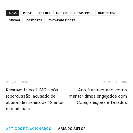
TAGS
Brasil
brasilia
campeonato brasileiro
fluminense
futebol
palmeiras
raimundo ribeiro
Artigo anterior
Próximo artigo
Reviravolta no TJMG: após
Ano fragmentado: como
repercussão, acusado de
manter times engajados com
abusar de menina de 12 anos
Copa, eleições e feriados
é condenado
ARTIGOS RELACIONADOS
MAIS DO AUTOR