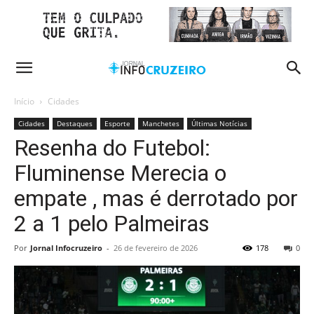
Início
Cidades
Cidades
Destaques
Esporte
Manchetes
Últimas Notícias
Resenha do Futebol:
Fluminense Merecia o
empate , mas é derrotado por
2 a 1 pelo Palmeiras
Por
Jornal Infocruzeiro
-
26 de fevereiro de 2026
178
0