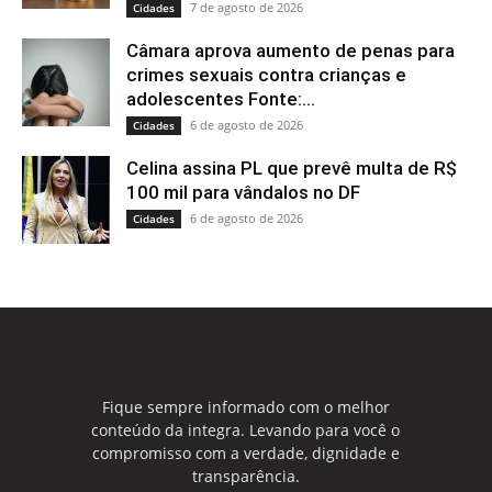
7 de agosto de 2026
Cidades
Câmara aprova aumento de penas para
crimes sexuais contra crianças e
adolescentes Fonte:...
6 de agosto de 2026
Cidades
Celina assina PL que prevê multa de R$
100 mil para vândalos no DF
6 de agosto de 2026
Cidades
Fique sempre informado com o melhor
conteúdo da integra. Levando para você o
compromisso com a verdade, dignidade e
transparência.