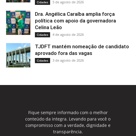
5 de agosto de 2026
Cidades
Dra. Angélica Caraíba amplia força
política com apoio da governadora
Celina Leão
4 de agosto de 2026
Cidades
TJDFT mantém nomeação de candidato
aprovado fora das vagas
3 de agosto de 2026
Cidades
Fique sempre informado com o melhor
conteúdo da integra. Levando para você o
compromisso com a verdade, dignidade e
transparência.