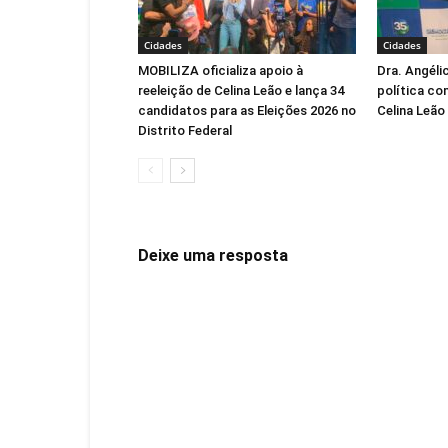
Cidades
Cidades
MOBILIZA oficializa apoio à
Dra. Angéli
reeleição de Celina Leão e lança 34
política co
candidatos para as Eleições 2026 no
Celina Leão
Distrito Federal
Deixe uma resposta