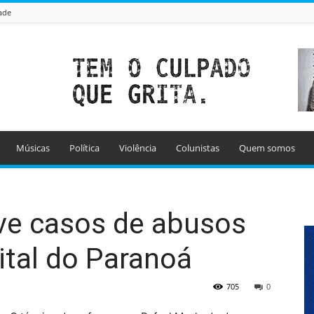
ade
Músicas
Política
Violência
Colunistas
Quem somos
ove casos de abusos
ital do Paranoá
705
0