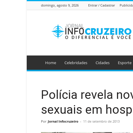
domingo, agosto 9, 2026
Entrar / Cadastrar
Publicid
Jornal
Info
Cruzeiro
Home
Celebridades
Cidades
Esporte
Polícia revela n
sexuais em hosp
Por
Jornal Infocruzeiro
-
11 de setembro de 2013