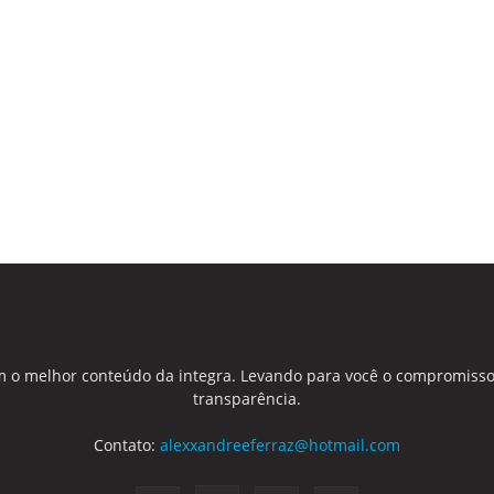
 o melhor conteúdo da integra. Levando para você o compromisso
transparência.
Contato:
alexxandreeferraz@hotmail.com