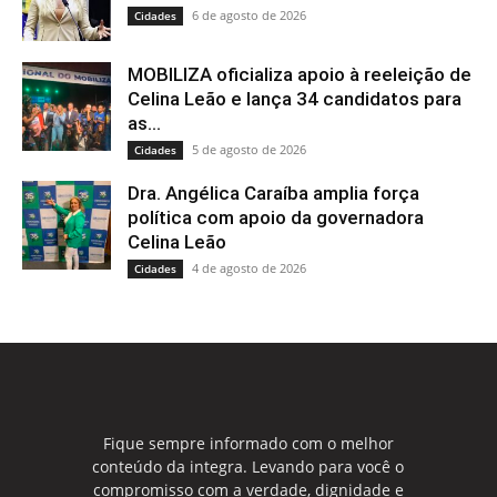
6 de agosto de 2026
Cidades
MOBILIZA oficializa apoio à reeleição de
Celina Leão e lança 34 candidatos para
as...
5 de agosto de 2026
Cidades
Dra. Angélica Caraíba amplia força
política com apoio da governadora
Celina Leão
4 de agosto de 2026
Cidades
Fique sempre informado com o melhor
conteúdo da integra. Levando para você o
compromisso com a verdade, dignidade e