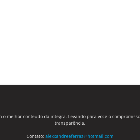
 o melhor conteúdo da integra. Levando para você o compromisso
transparência.
Contato:
alexxandreeferraz@hotmail.com