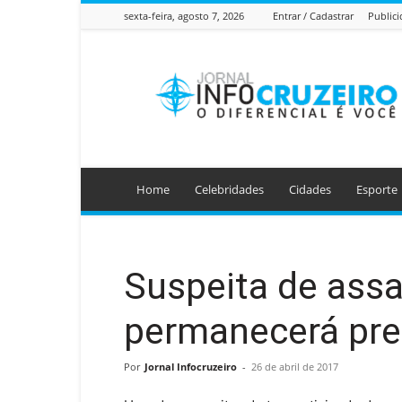
sexta-feira, agosto 7, 2026
Entrar / Cadastrar
Public
Jornal
Info
Cruzeiro
Home
Celebridades
Cidades
Esporte
Suspeita de ass
permanecerá pre
Por
Jornal Infocruzeiro
-
26 de abril de 2017