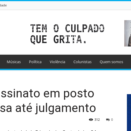
idade
Músicas
Política
Violência
Colunistas
Quem somos
assinato em posto
sa até julgamento
312
0