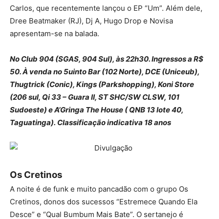
Carlos, que recentemente lançou o EP “Um”. Além dele,
Dree Beatmaker (RJ), Dj A, Hugo Drop e Novisa
apresentam-se na balada.
No Club 904 (SGAS, 904 Sul), às 22h30. Ingressos a R$
50. À venda no 5uinto Bar (102 Norte), DCE (Uniceub),
Thugtrick (Conic), Kings (Parkshopping), Koni Store
(206 sul, Qi 33 – Guara II, ST SHC/SW CLSW, 101
Sudoeste) e A’Gringa The House ( QNB 13 lote 40,
Taguatinga). Classificação indicativa 18 anos
Os Cretinos
A noite é de funk e muito pancadão com o grupo Os
Cretinos, donos dos sucessos “Estremece Quando Ela
Desce” e “Qual Bumbum Mais Bate”. O sertanejo é