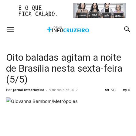
Oito baladas agitam a noite
de Brasília nesta sexta-feira
(5/5)
Por
Jornal Infocruzeiro
-
5 de maio de 2017
512
0