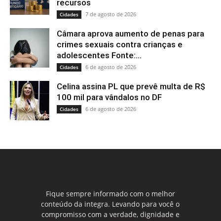
recursos
7 de agosto de 2026
Cidades
Câmara aprova aumento de penas para
crimes sexuais contra crianças e
adolescentes Fonte:...
6 de agosto de 2026
Cidades
Celina assina PL que prevê multa de R$
100 mil para vândalos no DF
6 de agosto de 2026
Cidades
Fique sempre informado com o melhor
conteúdo da integra. Levando para você o
compromisso com a verdade, dignidade e