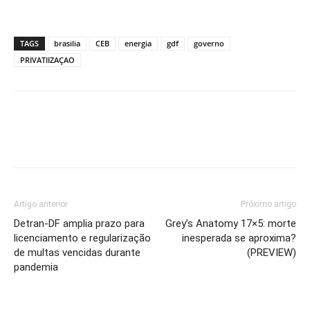
TAGS
brasilia
CEB
energia
gdf
governo
PRIVATIIZAÇAO
Artigo anterior
Próximo artigo
Detran-DF amplia prazo para
Grey’s Anatomy 17×5: morte
licenciamento e regularização
inesperada se aproxima?
de multas vencidas durante
(PREVIEW)
pandemia