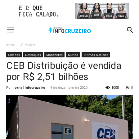
Início
Cidades
Cidades
Destaques
Manchetes
Mundo
Últimas Notícias
CEB Distribuição é vendida
por R$ 2,51 bilhões
Por
Jornal Infocruzeiro
-
4 de dezembro de 2020
1008
0