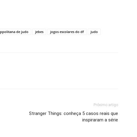
ppolitana de judo
jebes
jogos escolares do df
judo
Próximo artigo
Stranger Things: conheça 5 casos reais que
inspiraram a série