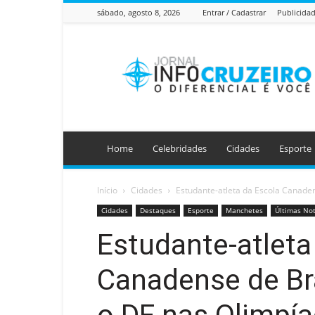
sábado, agosto 8, 2026
Entrar / Cadastrar
Publicida
Jornal
Info
Cruzeiro
Home
Celebridades
Cidades
Esporte
Início
Cidades
Estudante-atleta da Escola Canadens
Cidades
Destaques
Esporte
Manchetes
Últimas Not
Estudante-atleta
Canadense de Bra