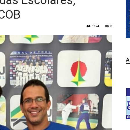
das Escolares,
 COB
1174
0
A