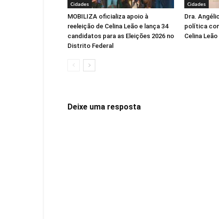
Cidades
Cidades
MOBILIZA oficializa apoio à
Dra. Angéli
reeleição de Celina Leão e lança 34
política co
candidatos para as Eleições 2026 no
Celina Leão
Distrito Federal
Deixe uma resposta