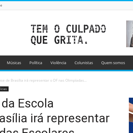
de
Músicas
Política
Violência
Colunistas
Quem somos
e de Brasília irá representar o DF nas Olimpíadas...
ícias
 da Escola
sília irá representar