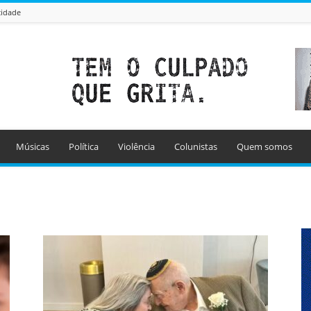
cidade
Músicas
Política
Violência
Colunistas
Quem somos