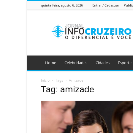
quinta-feira, agosto 6, 2026
Entrar / Cadastrar
Publi
Jornal
Info
Cruzeiro
Home
Celebridades
Cidades
Esporte
Início
Tags
Amizade
Tag: amizade