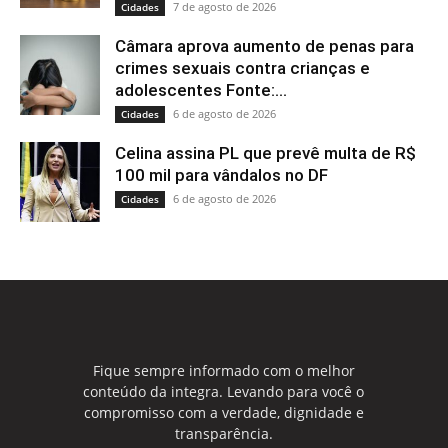
7 de agosto de 2026
Cidades
Câmara aprova aumento de penas para
crimes sexuais contra crianças e
adolescentes Fonte:...
6 de agosto de 2026
Cidades
Celina assina PL que prevê multa de R$
100 mil para vândalos no DF
6 de agosto de 2026
Cidades
Fique sempre informado com o melhor
conteúdo da integra. Levando para você o
compromisso com a verdade, dignidade e
transparência.