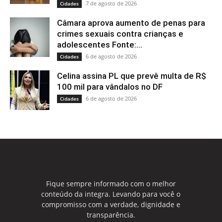
7 de agosto de 2026
Cidades
Câmara aprova aumento de penas para
crimes sexuais contra crianças e
adolescentes Fonte:...
6 de agosto de 2026
Cidades
Celina assina PL que prevê multa de R$
100 mil para vândalos no DF
6 de agosto de 2026
Cidades
Fique sempre informado com o melhor
conteúdo da integra. Levando para você o
compromisso com a verdade, dignidade e
transparência.