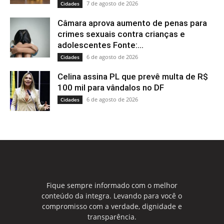
7 de agosto de 2026
Cidades
Câmara aprova aumento de penas para
crimes sexuais contra crianças e
adolescentes Fonte:...
6 de agosto de 2026
Cidades
Celina assina PL que prevê multa de R$
100 mil para vândalos no DF
6 de agosto de 2026
Cidades
Fique sempre informado com o melhor
conteúdo da integra. Levando para você o
compromisso com a verdade, dignidade e
transparência.