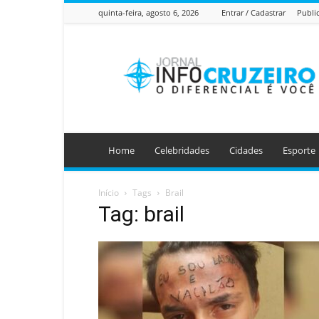
quinta-feira, agosto 6, 2026
Entrar / Cadastrar
Publi
Jornal
Info
Cruzeiro
Home
Celebridades
Cidades
Esporte
Início
Tags
Brail
Tag: brail