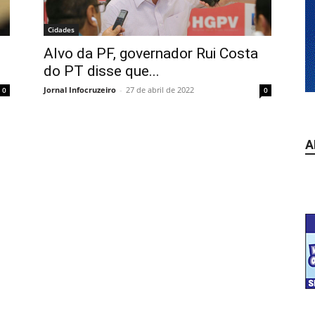
Cidades
Alvo da PF, governador Rui Costa
do PT disse que...
Jornal Infocruzeiro
-
27 de abril de 2022
0
0
A