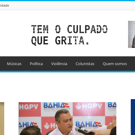
cidade
Músicas
Política
Violência
Colunistas
Quem somos