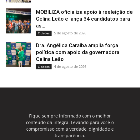
MOBILIZA oficializa apoio à reeleição de
Celina Leão e lança 34 candidatos para
as...
5 de agosto de 2026
Cidades
Dra. Angélica Caraíba amplia força
política com apoio da governadora
Celina Leão
4 de agosto de 2026
Cidades
Fique sempre informado com o melhor
conteúdo da integra. Levando para você o
compromisso com a verdade, dignidade e
transparência.