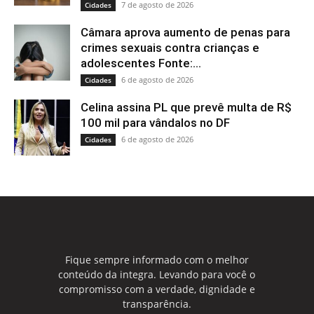
7 de agosto de 2026
Cidades
Câmara aprova aumento de penas para
crimes sexuais contra crianças e
adolescentes Fonte:...
6 de agosto de 2026
Cidades
Celina assina PL que prevê multa de R$
100 mil para vândalos no DF
6 de agosto de 2026
Cidades
Fique sempre informado com o melhor
conteúdo da integra. Levando para você o
compromisso com a verdade, dignidade e
transparência.