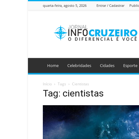
quarta-feira, agosto 5, 2026
Entrar / Cadastrar
Publi
Jornal
Info
Cruzeiro
Home
Celebridades
Cidades
Esporte
Início
Tags
Cientistas
Tag: cientistas