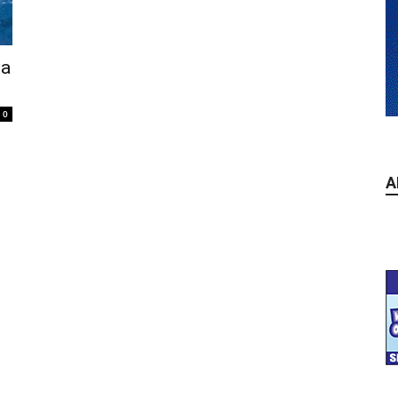
na
0
A