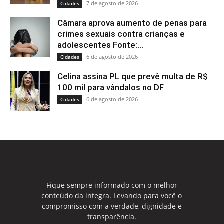
7 de agosto de 2026
Cidades
Câmara aprova aumento de penas para
crimes sexuais contra crianças e
adolescentes Fonte:...
6 de agosto de 2026
Cidades
Celina assina PL que prevê multa de R$
100 mil para vândalos no DF
6 de agosto de 2026
Cidades
Fique sempre informado com o melhor
conteúdo da integra. Levando para você o
compromisso com a verdade, dignidade e
transparência.