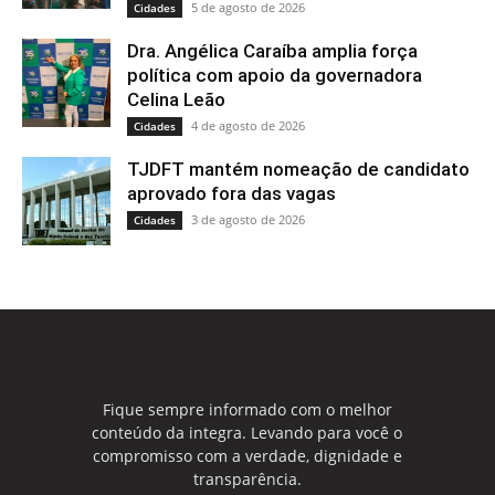
5 de agosto de 2026
Cidades
Dra. Angélica Caraíba amplia força
política com apoio da governadora
Celina Leão
4 de agosto de 2026
Cidades
TJDFT mantém nomeação de candidato
aprovado fora das vagas
3 de agosto de 2026
Cidades
Fique sempre informado com o melhor
conteúdo da integra. Levando para você o
compromisso com a verdade, dignidade e
transparência.