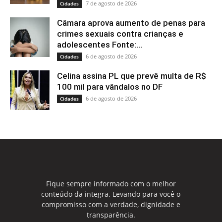
7 de agosto de 2026
Cidades
Câmara aprova aumento de penas para
crimes sexuais contra crianças e
adolescentes Fonte:...
6 de agosto de 2026
Cidades
Celina assina PL que prevê multa de R$
100 mil para vândalos no DF
6 de agosto de 2026
Cidades
Fique sempre informado com o melhor
conteúdo da integra. Levando para você o
compromisso com a verdade, dignidade e
transparência.