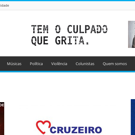
cidade
Músicas
Política
Violência
Colunistas
Quem somos