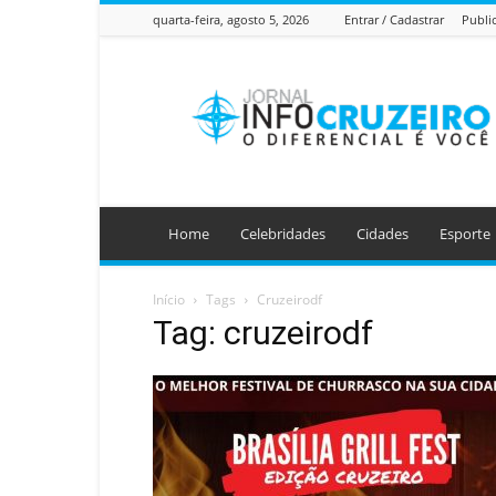
quarta-feira, agosto 5, 2026
Entrar / Cadastrar
Publi
Jornal
Info
Cruzeiro
Home
Celebridades
Cidades
Esporte
Início
Tags
Cruzeirodf
Tag: cruzeirodf