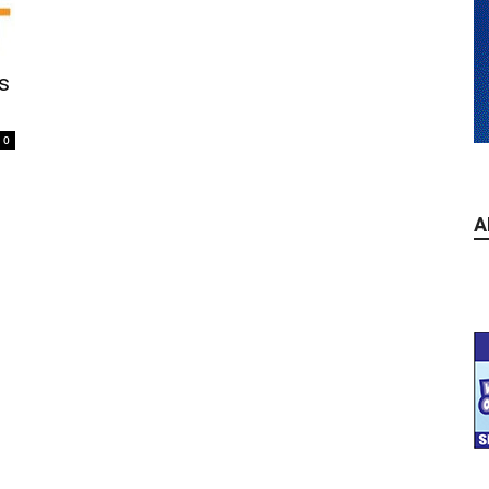
s
0
A