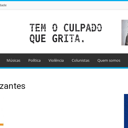
idade
Músicas
Política
Violência
Colunistas
Quem somos
izantes