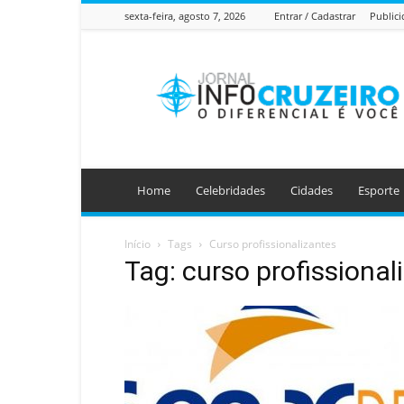
sexta-feira, agosto 7, 2026
Entrar / Cadastrar
Public
Jornal
Info
Cruzeiro
Home
Celebridades
Cidades
Esporte
Início
Tags
Curso profissionalizantes
Tag: curso profissional