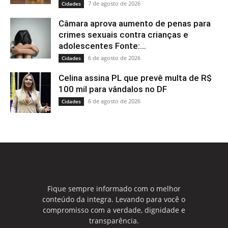
7 de agosto de 2026
Cidades
Câmara aprova aumento de penas para
crimes sexuais contra crianças e
adolescentes Fonte:...
6 de agosto de 2026
Cidades
Celina assina PL que prevê multa de R$
100 mil para vândalos no DF
6 de agosto de 2026
Cidades
Fique sempre informado com o melhor
conteúdo da integra. Levando para você o
compromisso com a verdade, dignidade e
transparência.