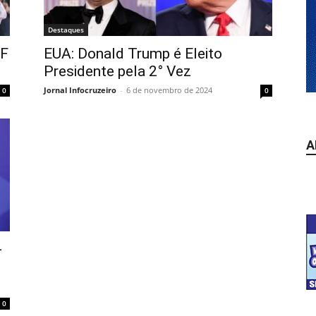
Destaques
DF
EUA: Donald Trump é Eleito
Presidente pela 2° Vez
Jornal Infocruzeiro
-
6 de novembro de 2024
0
0
A
-
0