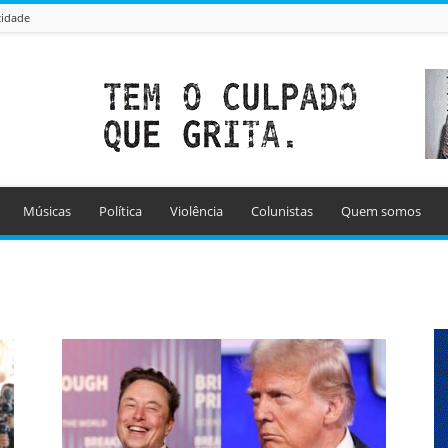
cidade
Músicas
Política
Violência
Colunistas
Quem somos