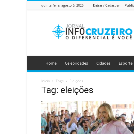
quinta-feira, agosto 6, 2026
Entrar / Cadastrar
Publi
Jornal
Info
Cruzeiro
Home
Celebridades
Cidades
Esporte
Início
Tags
Eleições
Tag: eleições