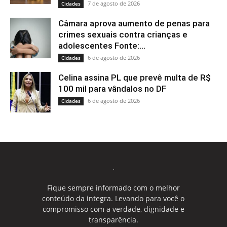
7 de agosto de 2026
Cidades
Câmara aprova aumento de penas para
crimes sexuais contra crianças e
adolescentes Fonte:...
6 de agosto de 2026
Cidades
Celina assina PL que prevê multa de R$
100 mil para vândalos no DF
6 de agosto de 2026
Cidades
Fique sempre informado com o melhor
conteúdo da integra. Levando para você o
compromisso com a verdade, dignidade e
transparência.