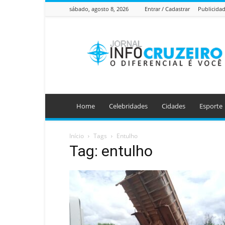
sábado, agosto 8, 2026
Entrar / Cadastrar
Publicida
Jornal
Info
Cruzeiro
Home
Celebridades
Cidades
Esporte
Início
Tags
Entulho
Tag: entulho