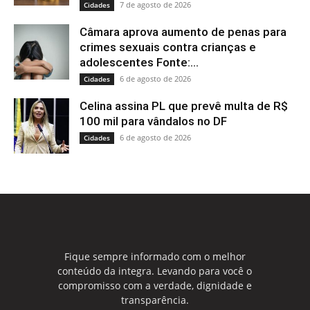
7 de agosto de 2026
Cidades
Câmara aprova aumento de penas para
crimes sexuais contra crianças e
adolescentes Fonte:...
6 de agosto de 2026
Cidades
Celina assina PL que prevê multa de R$
100 mil para vândalos no DF
6 de agosto de 2026
Cidades
Fique sempre informado com o melhor
conteúdo da integra. Levando para você o
compromisso com a verdade, dignidade e
transparência.