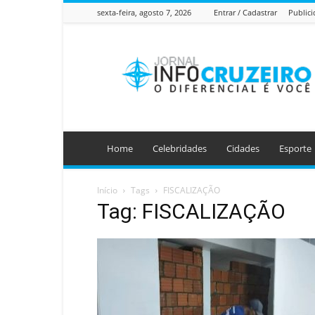
sexta-feira, agosto 7, 2026
Entrar / Cadastrar
Public
Jornal
Info
Cruzeiro
Home
Celebridades
Cidades
Esporte
Início
Tags
FISCALIZAÇÃO
Tag: FISCALIZAÇÃO