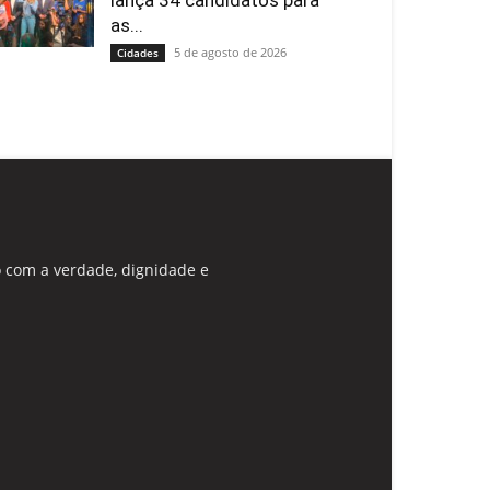
lança 34 candidatos para
as...
5 de agosto de 2026
Cidades
 com a verdade, dignidade e