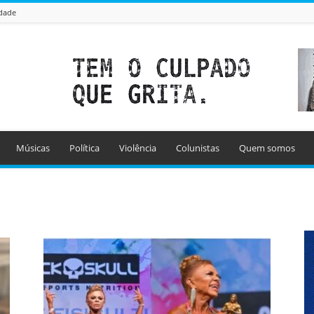
idade
Músicas
Política
Violência
Colunistas
Quem somos