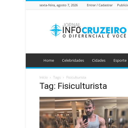
sexta-feira, agosto 7, 2026
Entrar / Cadastrar
Public
Jornal
Info
Cruzeiro
Home
Celebridades
Cidades
Esporte
Início
Tags
Fisiculturista
Tag: Fisiculturista