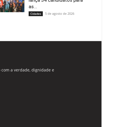
lança 34 candidatos para
as...
5 de agosto de 2026
Cidades
 com a verdade, dignidade e