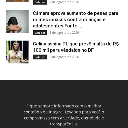
7 de agosto de 2026
Cidades
Câmara aprova aumento de penas para
crimes sexuais contra crianças e
adolescentes Fonte:...
6 de agosto de 2026
Cidades
Celina assina PL que prevê multa de R$
100 mil para vândalos no DF
6 de agosto de 2026
Cidades
Fique sempre informado com o melhor
conteúdo da integra. Levando para você o
compromisso com a verdade, dignidade e
transparência.